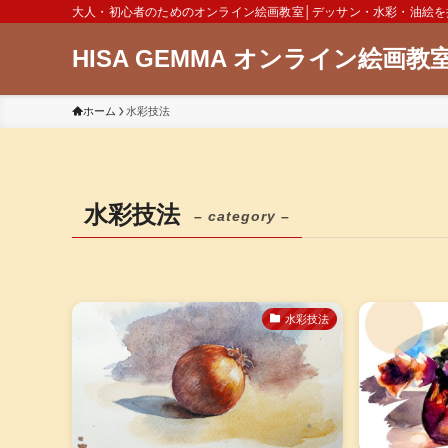
大人・初心者のためのオンライン絵画教室│デッサン・水彩・油絵を
HISA GEMMA オンライン絵画教
ホーム
水彩技法
水彩技法
– category –
水彩技法