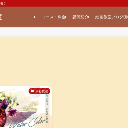
描く
室
コース・料金
講師紹介
絵画教室ブログ①
水彩技法