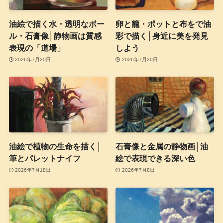
油絵で描く水・透明なボー
卵と籠・ポットと布をで油
ル・石膏像│静物画は質感
彩で描く│身近に美を発見
表現の「道場」
しよう
2026年7月20日
2026年7月20日
油絵で植物の生命を描く│
石膏像と金属の静物画│油
筆とパレットナイフ
絵で表現できる深い色
2026年7月18日
2026年7月8日