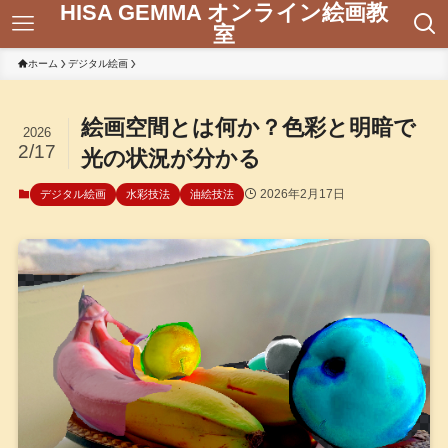
HISA GEMMA オンライン絵画教
室
ホーム
デジタル絵画
絵画空間とは何か？色彩と明暗で
2026
2/17
光の状況が分かる
2026年2月17日
デジタル絵画
水彩技法
油絵技法