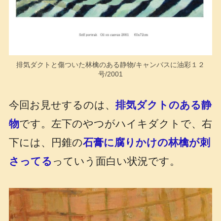
排気ダクトと傷ついた林檎のある静物/キャンバスに油彩１２
号/2001
今回お見せするのは、
排気ダクトのある静
物
です。左下のやつがハイキダクトで、右
下には、円錐の
石膏に腐りかけの林檎が刺
さってる
っていう面白い状況です。