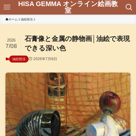
HISA GEMMA オンライン絵画教
室
ホーム
油絵技法
石膏像と金属の静物画│油絵で表現
2026
7/08
できる深い色
2026年7月8日
油絵技法