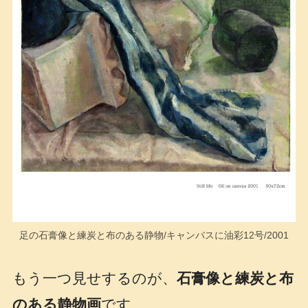
足の石膏像と練炭と布のある静物/キャンバスに油彩12号/2001
もう一つ見せするのが、
石膏像と練炭と布
のある静物画
です