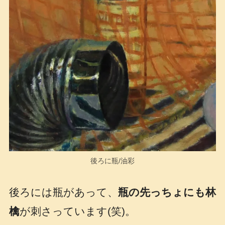
後ろに瓶/油彩
後ろには瓶があって、
瓶の先っちょにも林
檎
が刺さっています(笑)。