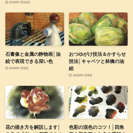
2026年7月20日
石膏像と金属の静物画│油
おつゆがけ技法＆かすらせ
絵で表現できる深い色
技法│キャベツと林檎の油
絵
2026年7月8日
2026年7月6日
花の描き方を解説します│
色彩の混色のコツ！│四角