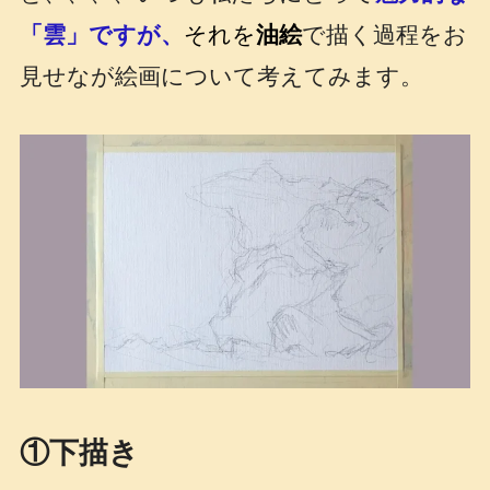
「雲」ですが、
それを
油絵
で描く過程をお
見せなが絵画について考えてみます。
①下描き