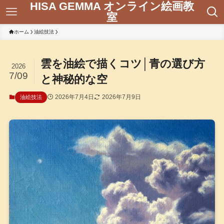
HISA GEMMA オンライン絵画教
室
ホーム
油絵技法
雲を油絵で描くコツ│青の選び方
2026
7/09
と神秘的な空
2026年7月4日
2026年7月9日
油絵技法