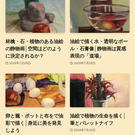
林檎・石・植物のある油絵
油絵で描く水・透明なボー
の静物画│空間はどのよう
ル・石膏像│静物画は質感
に決定されるか？
表現の「道場」
2026年7月28日
2026年7月20日
卵と籠・ポットと布をで油
油絵で植物の生命を描く│
彩で描く│身近に美を発見
筆とパレットナイフ
しよう
2026年7月18日